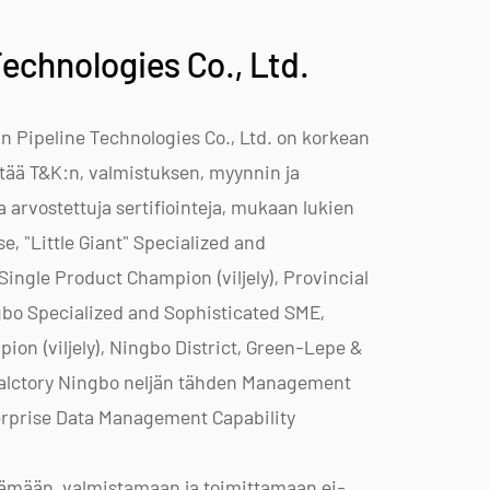
Technologies Co., Ltd.
n Pipeline Technologies Co., Ltd. on korkean
stää T&K:n, valmistuksen, myynnin ja
a arvostettuja sertifiointeja, mukaan lukien
, "Little Giant" Specialized and
Single Product Champion (viljely), Provincial
bo Specialized and Sophisticated SME,
on (viljely), Ningbo District, Green-Lepe &
 Valctory Ningbo neljän tähden Management
terprise Data Management Capability
ämään, valmistamaan ja toimittamaan ei-