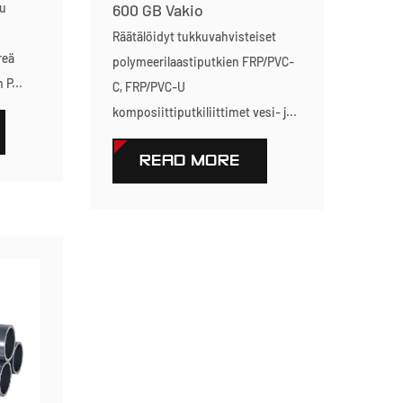
tu
600 GB Vakio
Räätälöidyt tukkuvahvisteiset
reä
polymeerilaastiputkien FRP/PVC-
P...
C, FRP/PVC-U
komposiittiputkiliittimet vesi- j...
READ MORE