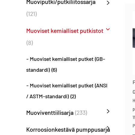
Muoviputki/putkiliitossarja
(121)
Muoviset kemialliset putkistot
(8)
- Muoviset kemialliset putket (GB-
standardi) (6)
- Muoviset kemialliset putket (ANSI
/ ASTM-standardi) (2)
H
p
Muoviventtiilisarja
(233)
1
P
Korroosionkestävä pumppusarja