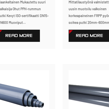
aankeltainen Mukautettu suuri
Mittatilaustyönä valmistet
alkaisija Ohut PPH-rummun
uusin muotoilu valkoinen
utki Kevyt ISO-sertifikaatti DN15-
korkeapaineinen FRPP pyö
N600 Muoviput...
soikea putki 20mm-600mm 
READ MORE
READ MORE