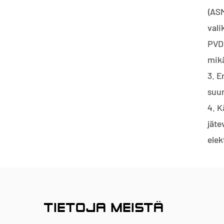
(ASM
vali
PVDF
mikä
3. E
suun
4. K
jäte
elek
TIETOJA MEISTÄ