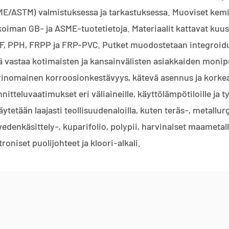
E/ASTM) valmistuksessa ja tarkastuksessa. Muoviset kemia
koiman GB- ja ASME-tuotetietoja. Materiaalit kattavat kuu
, PPH, FRPP ja FRP-PVC. Putket muodostetaan integroidul
 vastaa kotimaisten ja kansainvälisten asiakkaiden monipuo
rinomainen korroosionkestävyys, kätevä asennus ja korkea
nitteluvaatimukset eri väliaineille, käyttölämpötiloille ja t
äytetään laajasti teollisuudenaloilla, kuten teräs-, metallurg
vedenkäsittely-, kuparifolio, polypii, harvinaiset maametalli
troniset puolijohteet ja kloori-alkali.