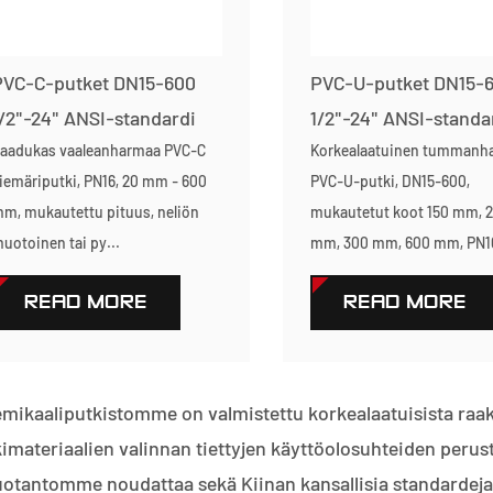
PVC-C-putket DN15-600
PVC-U-putket DN15-
/2"-24" ANSI-standardi
1/2"-24" ANSI-standa
aadukas vaaleanharmaa PVC-C
Korkealaatuinen tummanh
iemäriputki, PN16, 20 mm - 600
PVC-U-putki, DN15-600,
m, mukautettu pituus, neliön
mukautetut koot 150 mm, 
uotoinen tai py...
mm, 300 mm, 600 mm, PN10
READ MORE
READ MORE
emikaaliputkistomme on valmistettu korkealaatuisista raak
imateriaalien valinnan tiettyjen käyttöolosuhteiden perust
uotantomme noudattaa sekä Kiinan kansallisia standardeja (