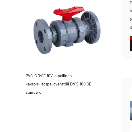
M
h
p
D
PVC-C Q41F-10V laipallinen
kaksoisliitospalloventtiili DN15-100 GB
standardi