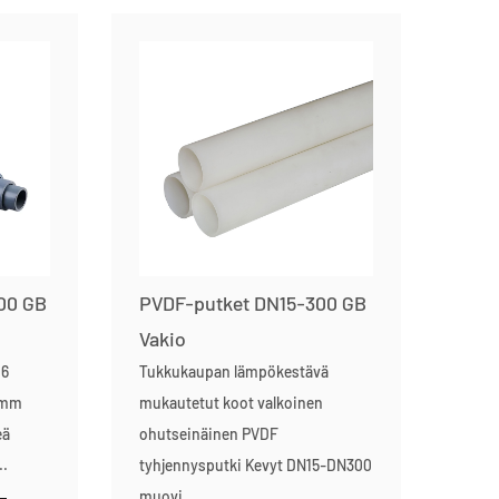
00 GB
PVDF-putket DN15-300 GB
Vakio
16
Tukkukaupan lämpökestävä
 mm
mukautetut koot valkoinen
eä
ohutseinäinen PVDF
..
tyhjennysputki Kevyt DN15-DN300
muovi...