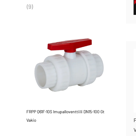
(9)
FRPP Q61F-10S Imupalloventtiili DN15-100 Gt
Vakio
V