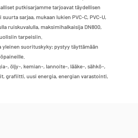
lliset putkisarjamme tarjoavat täydellisen
si suurta sarjaa, mukaan lukien PVC-C, PVC-U,
la ruiskuvalulla, maksimihalkaisija DN800,
lisiin tarpeisiin.
 yleinen suorituskyky; pystyy täyttämään
yöpaineille.
ia-, öljy-, kemian-, lannoite-, lääke-, sähkö-,
t, grafiitti, uusi energia, energian varastointi,