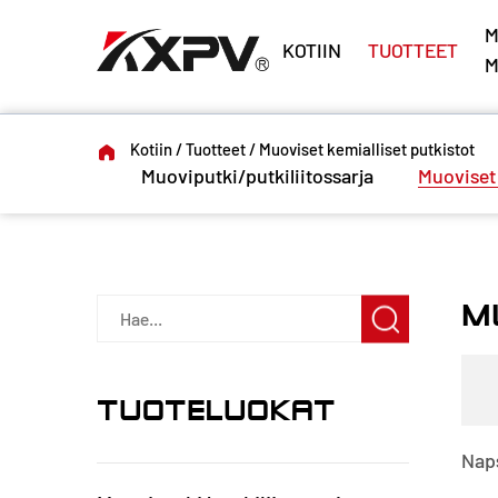
M
KOTIIN
TUOTTEET
M
Kotiin
/
Tuotteet
/
Muoviset kemialliset putkistot
Muoviputki/putkiliitossarja
Muoviset 
M
TUOTELUOKAT
Naps