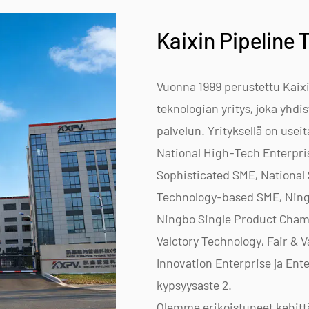
Kaixin Pipeline 
Vuonna 1999 perustettu Kaixi
teknologian yritys, joka yhdi
palvelun. Yrityksellä on useit
National High-Tech Enterprise
Sophisticated SME, National 
Technology-based SME, Ning
Ningbo Single Product Champi
Valctory Technology, Fair &
Innovation Enterprise ja En
kypsyysaste 2.
Olemme erikoistuneet kehitt