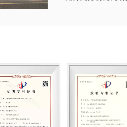
metallisia korroosionkestäviä
lukien muoviventtiilit, putket
pumput. Tuotevalikoimamme 
FRPP:n kaltaiset materiaalit k
Erityisesti läppäventtiiliemm
kun taas putket ja liittimet 
markkinoiden aukkoja ja säily
"Teknologiavetoinen, ajan t
Kaixin osoittaa vuosittain l
Varmistamme tuotteiden eri
automatisoidun valmistuksen
avulla. Kansainvälisen keh
jatkuvasti globaalien markk
digitaalisia kanavia tuodaks