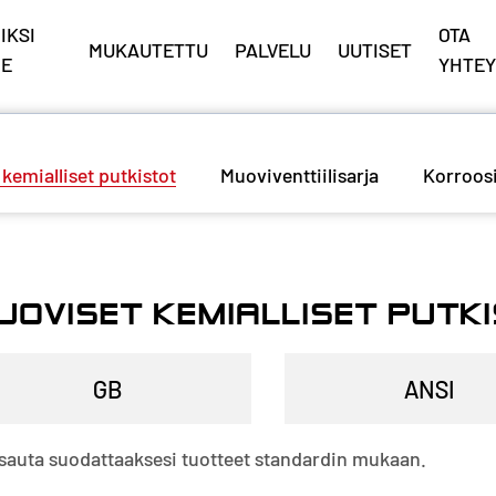
IKSI
OTA
MUKAUTETTU
PALVELU
UUTISET
E
YHTEY
kemialliset putkistot
Muoviventtiilisarja
Korroos
UOVISET KEMIALLISET PUTK
auta suodattaaksesi tuotteet standardin mukaan.