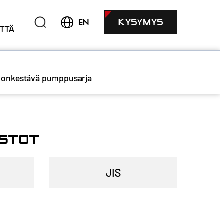
KYSYMYS
EN
TTÄ
ionkestävä pumppusarja
ISTOT