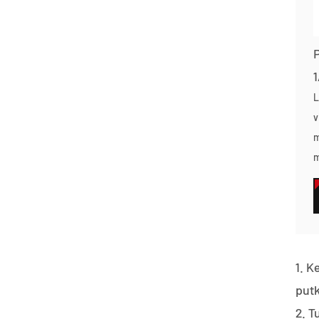
1
L
v
m
m
1. K
putk
2. T