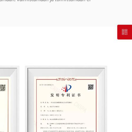
 tuotteita kemiallisiin sovelluksiin, mukaan
, putkiliittimet ja korroosionkestävät
kattaa PVC-C:n, PVC-U:n, PVDF:n, PPH:n ja
attavalla valikoimalla tyyppejä ja eritelmiä.
e voivat saavuttaa halkaisijaltaan DN1000,
ulottuvat DN800:aan, mikä korjaa
ttää kilpailuetumme alalla.
ahdissa pysyminen" -periaatteen ohjaamana
ähes 10 miljoonaa RMB T&K-toimintaan.
nomaisen laadun standardoidun
 ja tiukan tuontiraaka-aineiden hankinnan
itysstrategiamme mukaisesti seuraamme
inoiden kehitystä ja hyödynnämme
emme korkealaatuisia "Made in China" -