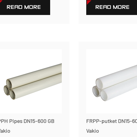
READ MORE
READ MORE
PPH Pipes DN15-600 GB
FRPP-putket DN15-6
akio
Vakio