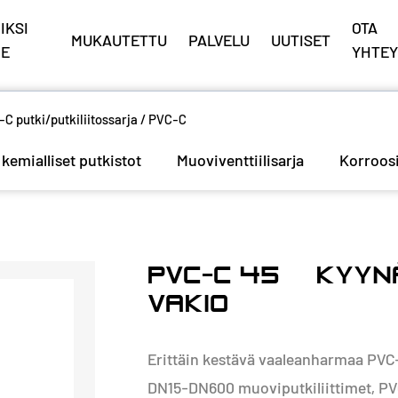
IKSI
OTA
MUKAUTETTU
PALVELU
UUTISET
E
YHTEY
C putki/putkiliitossarja
/
PVC-C
kemialliset putkistot
Muoviventtiilisarja
Korroos
PVC-C 45° KYYN
VAKIO
Erittäin kestävä vaaleanharmaa PV
DN15-DN600 muoviputkiliittimet, P