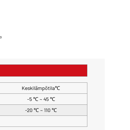
o
Keskilämpötila℃
-5 ℃ ~ 45 ℃
-20 ℃ ~ 110 ℃