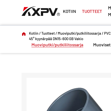
M
KOTIIN
TUOTTEET
M
Kotiin
/
Tuotteet
/
Muoviputki/putkiliitossarja
/
PVC-
45° kyynärpää DN15-600 GB Vakio
Muoviputki/putkiliitossarja
Muoviset 