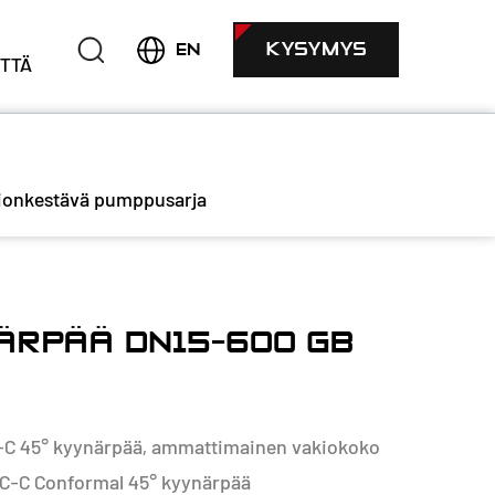
KYSYMYS
EN
TTÄ
ionkestävä pumppusarja
ÄRPÄÄ DN15-600 GB
C-C 45° kyynärpää, ammattimainen vakiokoko
VC-C Conformal 45° kyynärpää