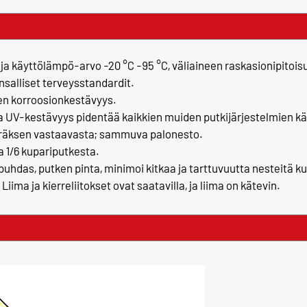
ja käyttölämpö-arvo -20 °C -95 °C, väliaineen raskasionipitoisu
salliset terveysstandardit.
nen korroosionkestävyys.
 UV-kestävyys pidentää kaikkien muiden putkijärjestelmien kä
teräksen vastaavasta; sammuva palonesto.
a 1/6 kupariputkesta.
 puhdas, putken pinta, minimoi kitkaa ja tarttuvuutta nesteitä k
ima ja kierreliitokset ovat saatavilla, ja liima on kätevin.