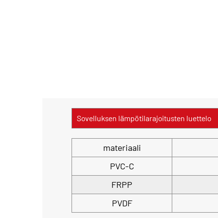
Sovelluksen lämpötilarajoitusten luettelo
materiaali
PVC-C
FRPP
PVDF