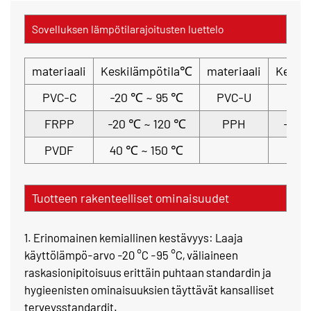
Sovelluksen lämpötilarajoitusten luettelo
materiaali
Keskilämpötila℃
materiaali
Keski
PVC-C
-20 ℃ ~ 95 ℃
PVC-U
-5 
FRPP
-20 ℃ ~ 120 ℃
PPH
-20 
PVDF
40 ℃ ~ 150 ℃
Tuotteen rakenteelliset ominaisuudet
1. Erinomainen kemiallinen kestävyys: Laaja
käyttölämpö-arvo -20 °C -95 °C, väliaineen
raskasionipitoisuus erittäin puhtaan standardin ja
hygieenisten ominaisuuksien täyttävät kansalliset
terveysstandardit.