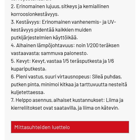
2. Erinomainen lujuus, sitkeys ja kemiallinen
korroosionkestävyys.
3. Kestävyys: Erinomainen vanhenemis- ja UV-
kestävyys pidentää kaikkien muiden
putkijärjestelmien käyttöikää.
4. Alhainen lämpöjohtavuus: noin 1/200 teräksen
vastaavasta; sammuva palonesto.
5. Kevyt: Kevyt, vastaa 1/5 teräsputkesta ja 1/6
kupariputkesta.
6. Pieni vastus, suuri virtausnopeus: Sileä puhdas,
putken pinta, minimoi kitkaa ja tarttuvuutta nesteitä
kuljetettaessa.
7. Helppo asennus, alhaiset kustannukset: Liima ja
kierreliitokset ovat saatavilla, ja liima on kätevin.
Mittasuhteiden luettelo