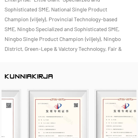
Sophisticated SME, National Single Product
Champion (viljely), Provincial Technology-based
SME, Ningbo Specialized and Sophisticated SME,
Ningbo Single Product Champion (viljely), Ningbo
District, Green-Lepe & Valctory Technology, Fair &
Valctory Ningbo neljän tähden Management
Innovation Enterprise ja Enterprise Data
KUNNIAKIRJA
Management Capability kypsyysaste 2.
Olemme erikoistuneet kehittämään, valmistamaan
ja toimittamaan ei-metallisia korroosionkestäviä
tuotteita kemiallisiin sovelluksiin, mukaan lukien
muoviventtiilit, putket, putkiliittimet ja
korroosionkestävät pumput. Tuotevalikoimamme
kattaa PVC-C:n, PVC-U:n, PVDF:n, PPH:n ja FRPP:n