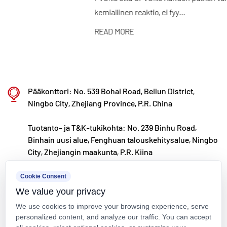
kemiallinen reaktio, ei fyy...
kehitystä ja hyödynnämme digitaalisia kanavia
tuodaksemme korkealaatuisia "Made in China" -
READ MORE
tuotteita asiakkaille ympäri maailmaa.
Ningbo • Fenghuan T&K- ja tuotantotukikohta
Kaixin Ultra-Pure Pipe Technology (Ningbo) Co.,
Pääkonttori: No. 539 Bohai Road, Beilun District,
Ltd. on investoinut yhteensä 200 miljoonaa RMB:tä,
Ningbo City, Zhejiang Province, P.R. China
ja se on perustanut uuden materiaalilaboratorion
Tuotanto- ja T&K-tukikohta: No. 239 Binhu Road,
yhteistyössä yliopistojen ja tutkimuslaitosten
Binhain uusi alue, Fenghuan talouskehitysalue, Ningbo
kanssa, rakentanut nykyaikaisen tuotantokannan ja
City, Zhejiangin maakunta, P.R. Kiina
asentanut 8 täysin automatisoitua tuotantolinjaa
kxpv@kxpv.com
modifioiduille muoveille ja 8
Cookie Consent
We value your privacy
polymeerimateriaaleille. Laitos on omistettu uusien
+86-18067123177
We use cookies to improve your browsing experience, serve
modifioitujen muovien ja polymeerimateriaalien
personalized content, and analyze our traffic. You can accept
tutkimukselle ja kehitykselle, tuotantoon ja