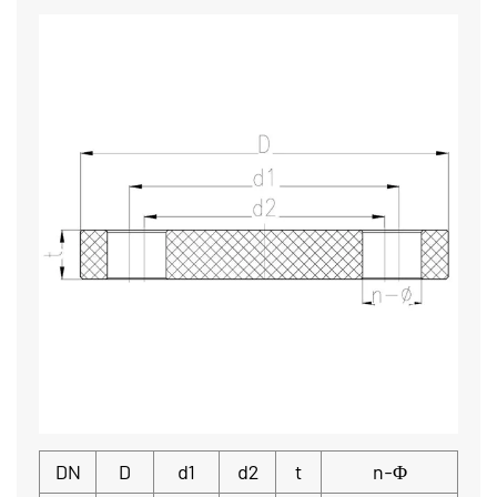
DN
D
d1
d2
t
n-Φ