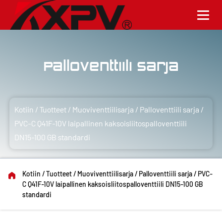
Palloventtiili sarja
Kotiin
/
Tuotteet
/
Muoviventtiilisarja
/
Palloventtiili sarja
/
PVC-C Q41F-10V laipallinen kaksoisliitospalloventtiili
DN15-100 GB standardi
Kotiin
/
Tuotteet
/
Muoviventtiilisarja
/
Palloventtiili sarja
/
PVC-
C Q41F-10V laipallinen kaksoisliitospalloventtiili DN15-100 GB
standardi