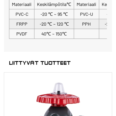
Materiaali
Keskilämpötila℃
Materiaali
Keskil
PVC-C
-20 ℃ ~ 95 ℃
PVC-U
-5 ℃
FRPP
-20 ℃ ~ 120 ℃
PPH
-20 ℃
PVDF
40℃ ~ 150℃
LIITTYVÄT TUOTTEET