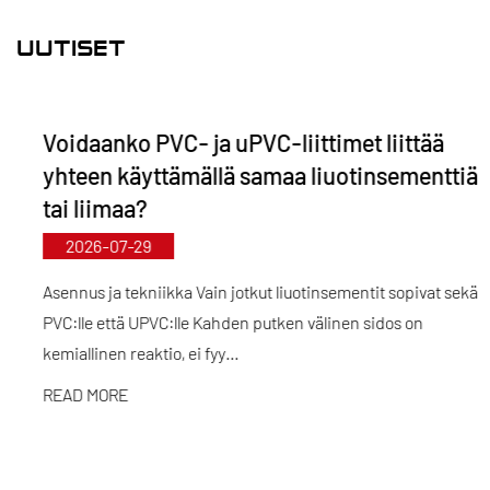
markkinoiden aukkoja ja säilyttää kilpailuetumme
alalla.
UUTISET
"Teknologiavetoinen, ajan tahdissa pysyminen" -
periaatteen ohjaamana Kaixin osoittaa vuosittain
Voidaanko PVC- ja uPVC-liittimet liittää
lähes 10 miljoonaa RMB T&K-toimintaan.
yhteen käyttämällä samaa liuotinsementtiä
Varmistamme tuotteiden erinomaisen laadun
tai liimaa?
standardoidun automatisoidun valmistuksen ja
2026-07-29
tiukan tuontiraaka-aineiden hankinnan avulla.
Kansainvälisen kehitysstrategiamme mukaisesti
Asennus ja tekniikka Vain jotkut liuotinsementit sopivat sekä
PVC:lle että UPVC:lle Kahden putken välinen sidos on
seuraamme jatkuvasti globaalien markkinoiden
kemiallinen reaktio, ei fyy...
kehitystä ja hyödynnämme digitaalisia kanavia
tuodaksemme korkealaatuisia "Made in China" -
READ MORE
tuotteita asiakkaille ympäri maailmaa.
Ningbo • Fenghuan T&K- ja tuotantotukikohta