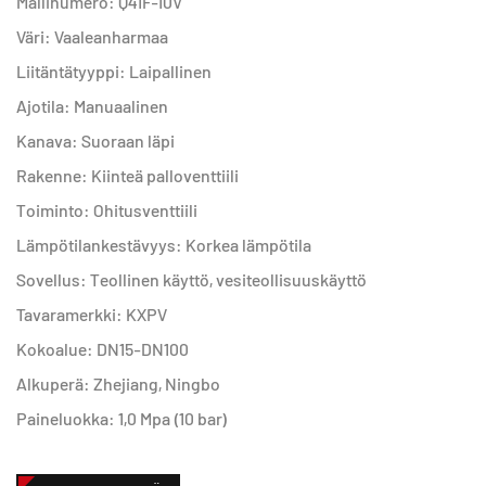
Mallinumero: Q41F-10V
Väri: Vaaleanharmaa
Liitäntätyyppi: Laipallinen
Ajotila: Manuaalinen
Kanava: Suoraan läpi
Rakenne: Kiinteä palloventtiili
Toiminto: Ohitusventtiili
Lämpötilankestävyys: Korkea lämpötila
Sovellus: Teollinen käyttö, vesiteollisuuskäyttö
Tavaramerkki: KXPV
Kokoalue: DN15-DN100
Alkuperä: Zhejiang, Ningbo
Paineluokka: 1,0 Mpa (10 bar)