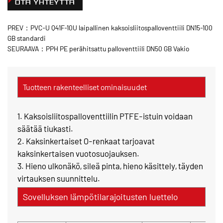
OTA YHTEYTTÄ
PREV：PVC-U Q41F-10U laipallinen kaksoisliitospalloventtiili DN15-100
GB standardi
SEURAAVA：PPH PE perähitsattu palloventtiili DN50 GB Vakio
Tuotteen rakenteelliset ominaisuudet
1. Kaksoisliitospalloventtiilin PTFE-istuin voidaan
säätää tiukasti.
2. Kaksinkertaiset O-renkaat tarjoavat
kaksinkertaisen vuotosuojauksen.
3. Hieno ulkonäkö, sileä pinta, hieno käsittely, täyden
virtauksen suunnittelu.
Sovelluksen lämpötilarajoitusten luettelo