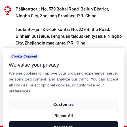
Kaixin Ultra-Pure Pipe Technology (Ningbo) Co.,
Pääkonttori: No. 539 Bohai Road, Beilun District,
Ltd. on investoinut yhteensä 200 miljoonaa RMB:tä,
Ningbo City, Zhejiang Province, P.R. China
ja se on perustanut uuden materiaalilaboratorion
Tuotanto- ja T&K-tukikohta: No. 239 Binhu Road,
yhteistyössä yliopistojen ja tutkimuslaitosten
Binhain uusi alue, Fenghuan talouskehitysalue, Ningbo
kanssa, rakentanut nykyaikaisen tuotantokannan ja
City, Zhejiangin maakunta, P.R. Kiina
asentanut 8 täysin automatisoitua tuotantolinjaa
kxpv@kxpv.com
modifioiduille muoveille ja 8
Cookie Consent
We value your privacy
polymeerimateriaaleille. Laitos on omistettu uusien
+86-18067123177
We use cookies to improve your browsing experience, serve
modifioitujen muovien ja polymeerimateriaalien
personalized content, and analyze our traffic. You can accept
tutkimukselle ja kehitykselle, tuotantoon ja
all cookies, reject optional cookies, or customize your
preferences.
käyttöön. Kaixin on myös sitoutunut
houkuttelemaan huippuosaajia eri tieteenaloilla,
Tekijänoikeus © Kaixin Pipeline Technologies Co., Ltd. Kaikki oikeudet
Customize
pidätetään.
edistämään jatkuvasti tuoteinnovaatioita ja
Reject All
Technical Support ：
Smart Cloud
tuotemerkkien kehitystä tavoitteenaan tulla