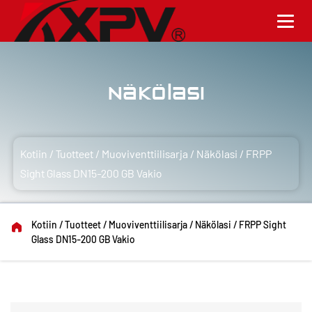
Näkölasi
Kotiin
/
Tuotteet
/
Muoviventtiilisarja
/
Näkölasi
/
FRPP
Sight Glass DN15-200 GB Vakio
Kotiin
/
Tuotteet
/
Muoviventtiilisarja
/
Näkölasi
/
FRPP Sight
Glass DN15-200 GB Vakio