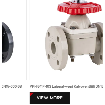
PPH G41F-10S Laippatyyppi Kalvoventtiili DN15-300 GB Vakio
VIEW MORE