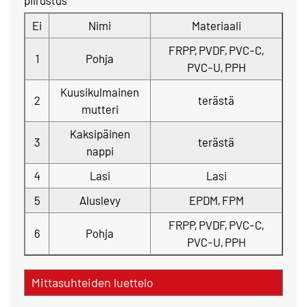
piirustus
Ei
Nimi
Materiaali
FRPP, PVDF, PVC-C,
1
Pohja
PVC-U, PPH
Kuusikulmainen
2
terästä
mutteri
Kaksipäinen
3
terästä
nappi
4
Lasi
Lasi
5
Aluslevy
EPDM, FPM
FRPP, PVDF, PVC-C,
6
Pohja
PVC-U, PPH
Mittasuhteiden luettelo