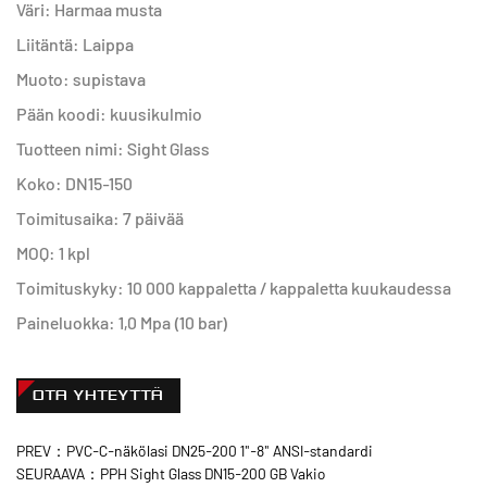
Väri: Harmaa musta
Liitäntä: Laippa
Muoto: supistava
Pään koodi: kuusikulmio
Tuotteen nimi: Sight Glass
Koko: DN15-150
Toimitusaika: 7 päivää
MOQ: 1 kpl
Toimituskyky: 10 000 kappaletta / kappaletta kuukaudessa
Paineluokka: 1,0 Mpa (10 bar)
OTA YHTEYTTÄ
PREV：PVC-C-näkölasi DN25-200 1"-8" ANSI-standardi
SEURAAVA：PPH Sight Glass DN15-200 GB Vakio