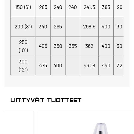
8
150 (6")
285
240
240
241.3
385
26
Φ
8
200 (8")
340
295
298.5
400
30
Φ
250
1
406
350
355
362
400
30
(10")
Φ
300
1
475
400
431.8
440
32
(12")
Φ
LIITTYVÄT TUOTTEET