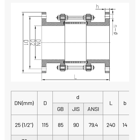
d
DN(mm)
D
L
b
GB
JIS
ANSI
G
4
25 (1/2")
115
85
90
79.4
240
14
Φ