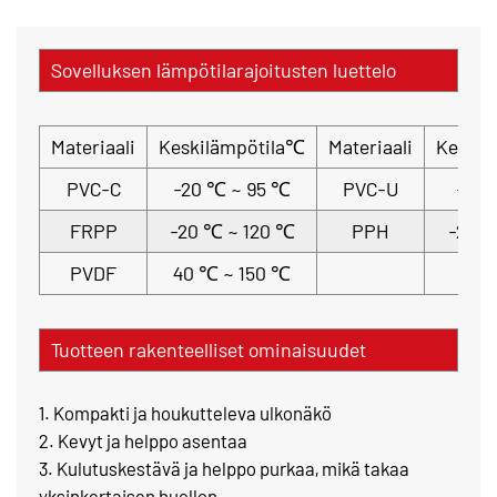
Sovelluksen lämpötilarajoitusten luettelo
Materiaali
Keskilämpötila℃
Materiaali
Keskil
PVC-C
-20 ℃ ~ 95 ℃
PVC-U
-5 ℃
FRPP
-20 ℃ ~ 120 ℃
PPH
-20 ℃
PVDF
40 ℃ ~ 150 ℃
Tuotteen rakenteelliset ominaisuudet
1. Kompakti ja houkutteleva ulkonäkö
2. Kevyt ja helppo asentaa
3. Kulutuskestävä ja helppo purkaa, mikä takaa
yksinkertaisen huollon