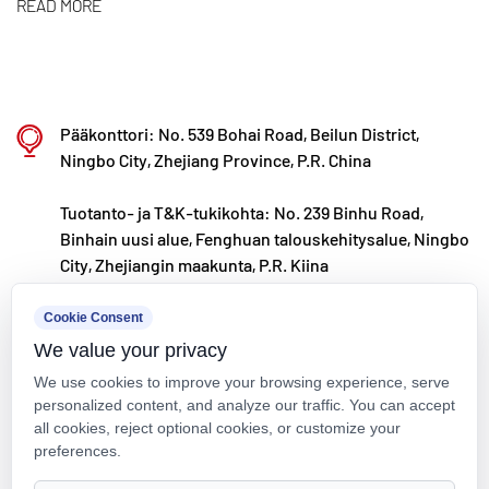
tuodaksemme korkealaatuisia "Made in China" -
READ MORE
tuotteita asiakkaille ympäri maailmaa.
Ningbo • Fenghuan T&K- ja tuotantotukikohta
Kaixin Ultra-Pure Pipe Technology (Ningbo) Co.,
Pääkonttori: No. 539 Bohai Road, Beilun District,
Ltd. on investoinut yhteensä 200 miljoonaa RMB:tä,
Ningbo City, Zhejiang Province, P.R. China
ja se on perustanut uuden materiaalilaboratorion
Tuotanto- ja T&K-tukikohta: No. 239 Binhu Road,
yhteistyössä yliopistojen ja tutkimuslaitosten
Binhain uusi alue, Fenghuan talouskehitysalue, Ningbo
kanssa, rakentanut nykyaikaisen tuotantokannan ja
City, Zhejiangin maakunta, P.R. Kiina
asentanut 8 täysin automatisoitua tuotantolinjaa
kxpv@kxpv.com
modifioiduille muoveille ja 8
Cookie Consent
We value your privacy
polymeerimateriaaleille. Laitos on omistettu uusien
+86-18067123177
We use cookies to improve your browsing experience, serve
modifioitujen muovien ja polymeerimateriaalien
personalized content, and analyze our traffic. You can accept
tutkimukselle ja kehitykselle, tuotantoon ja
all cookies, reject optional cookies, or customize your
preferences.
käyttöön. Kaixin on myös sitoutunut