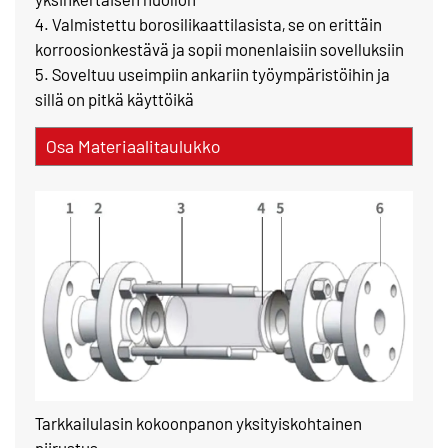
4. Valmistettu borosilikaattilasista, se on erittäin
korroosionkestävä ja sopii monenlaisiin sovelluksiin
5. Soveltuu useimpiin ankariin työympäristöihin ja
sillä on pitkä käyttöikä
Osa Materiaalitaulukko
Tarkkailulasin kokoonpanon yksityiskohtainen