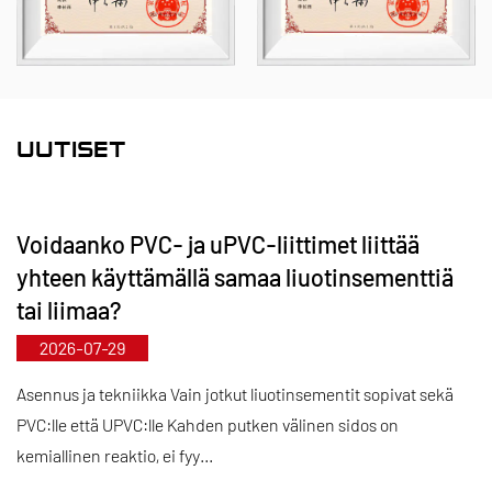
ja eritelmiä. Erityisesti läppäventtiiliemme voivat
saavuttaa halkaisijaltaan DN1000, kun taas putket ja
liittimet ulottuvat DN800:aan, mikä korjaa
markkinoiden aukkoja ja säilyttää kilpailuetumme
alalla.
UUTISET
"Teknologiavetoinen, ajan tahdissa pysyminen" -
periaatteen ohjaamana Kaixin osoittaa vuosittain
Voidaanko PVC- ja uPVC-liittimet liittää
lähes 10 miljoonaa RMB T&K-toimintaan.
yhteen käyttämällä samaa liuotinsementtiä
Varmistamme tuotteiden erinomaisen laadun
tai liimaa?
standardoidun automatisoidun valmistuksen ja
2026-07-29
tiukan tuontiraaka-aineiden hankinnan avulla.
Kansainvälisen kehitysstrategiamme mukaisesti
Asennus ja tekniikka Vain jotkut liuotinsementit sopivat sekä
PVC:lle että UPVC:lle Kahden putken välinen sidos on
seuraamme jatkuvasti globaalien markkinoiden
kemiallinen reaktio, ei fyy...
kehitystä ja hyödynnämme digitaalisia kanavia